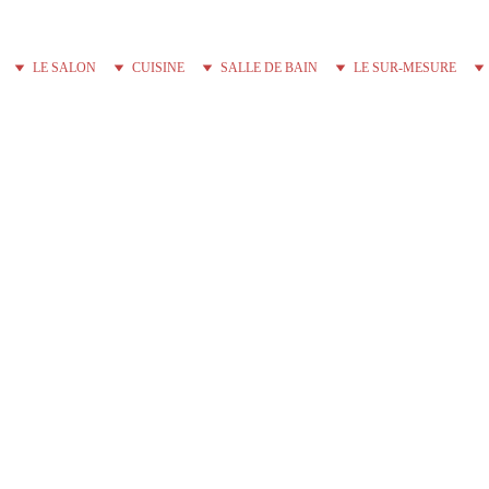
LE SALON
CUISINE
SALLE DE BAIN
LE SUR-MESURE