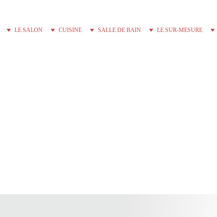
LE SALON
CUISINE
SALLE DE BAIN
LE SUR-MESURE
Livraison offerte dès 80€ ! 
Sacs à langer