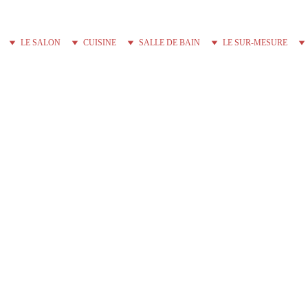
LE SALON
CUISINE
SALLE DE BAIN
LE SUR-MESURE