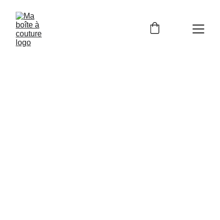
Legal notices
Company name: Ma boîte à couture
Legal representative: Chloé Duperray, entrepreneur 
individuel (EI)
SIRET: 97819575800013